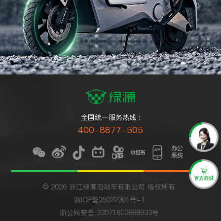
全国统一服务热线 :
400-8877-505
1、您对此次浏览官网的满意程度是？
5分
4分
3分
2分
1分
非常满意
满意
一般满意
不满意
非常不满意
© 2026 浙江绿源电动车有限公司 版权所有.
2、您对绿源还有什么建议吗？
浙ICP备05022301号-1
浙公网安备 33071802888933号