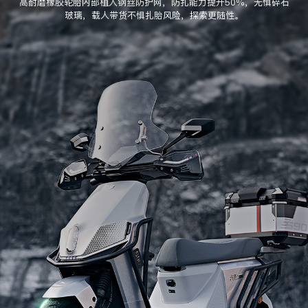
高耐磨橡胶轮胎内部植入钢丝防护网，防扎能力提升50%，无惧碎石
玻璃，载人带货不惧扎胎风险，探索更随性。