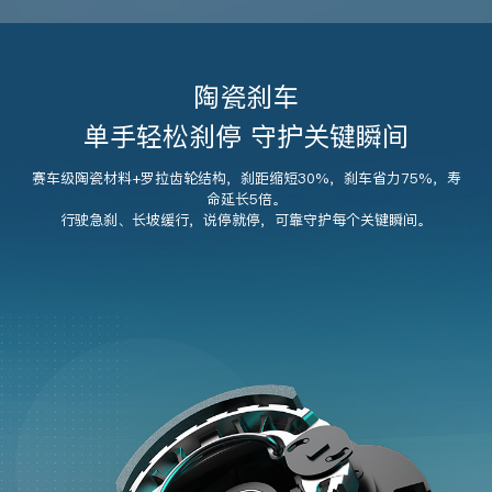
陶瓷刹车
单手轻松刹停 守护关键瞬间
赛车级陶瓷材料+罗拉齿轮结构，刹距缩短30%，刹车省力75%，寿
命延长5倍。
行驶急刹、长坡缓行，说停就停，可靠守护每个关键瞬间。