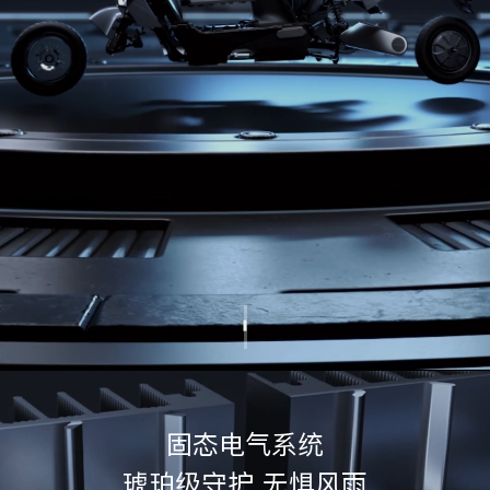
固态电气系统
琥珀级守护 无惧风雨