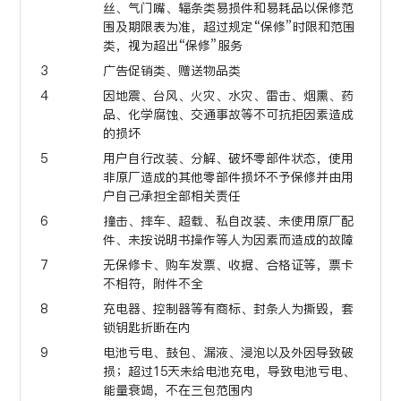
丝、气门嘴、辐条类易损件和易耗品以保修范
围及期限表为准，超过规定“保修”时限和范围
类，视为超出“保修”服务
3
广告促销类、赠送物品类
4
因地震、台风、火灾、水灾、雷击、烟熏、药
品、化学腐蚀、交通事故等不可抗拒因素造成
的损坏
5
用户自行改装、分解、破坏零部件状态，使用
非原厂造成的其他零部件损坏不予保修并由用
户自己承担全部相关责任
6
撞击、摔车、超载、私自改装、未使用原厂配
件、未按说明书操作等人为因素而造成的故障
7
无保修卡、购车发票、收据、合格证等，票卡
不相符，附件不全
8
充电器、控制器等有商标、封条人为撕毁，套
锁钥匙折断在内
9
电池亏电、鼓包、漏液、浸泡以及外因导致破
损；超过15天未给电池充电，导致电池亏电、
能量衰竭，不在三包范围内