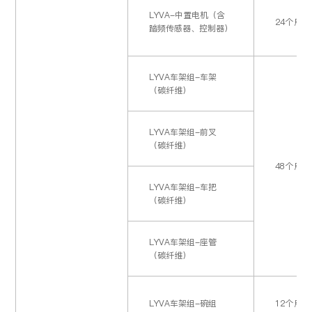
石墨烯技术铅酸电池
36个月
1，在环境温
（数字化系统）
（含数字化系统
4个月更换黑
LYVA-中置电机（含
24个月
6-EVF-35
延保1年）
2，相关锁
踏频传感器、控制器）
1，在环境温
石墨烯技术铅酸电池
LYVA
车架组-车架
24个月
4个月更换3
6-EVF-38
（碳纤维）
2，相关锁
LYVA
车架组-前叉
1，在环境温
（碳纤维）
普通锂电池
24个月
个月更换维
2，相关锁
48个月
LYVA
车架组-车把
（碳纤维）
1，在环境温
高能量铅酸电池
12个月
月更换维护
2，相关锁
LYVA
车架组-座管
（碳纤维）
LYVA-
磷酸锰铁锂（3
6V9Ah）
正常使用发
LYVA
车架组-碗组
12个月
24个月