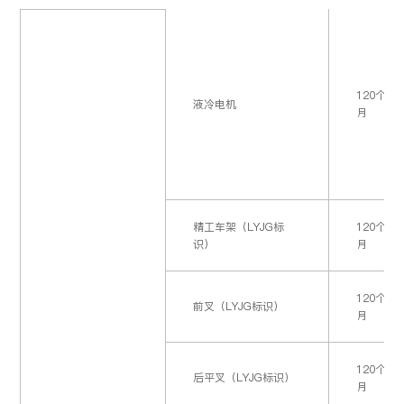
普通控制器，普通充电器、普通
方向把，下联板，前叉，后
电镀件
12个月
1，在环境温
磷酸铁锂电池
仪表/显示器，普通转换器，中
平叉，把立，前/后减震，
60个月
个月更换维
因烤漆质量问
（智能版）
24个月
控模组/GPS，防盗器，喇叭，闪
单支架，中支架，打弯双支
2，相关锁
因撞击人为原
120个
光器，套锁，断路器，调速转
撑，鞍管
烤漆塑件
12个月
液冷电机
12个月
月
把，刹把，组合功能开关，断电
1，
开关，USB接口，座垫锁板，单
2，
1，在环境温
磷酸铁锂电池
24个月
支撑断电开关，4G云盒，数字化
3，
护杠，后衣架，靠背支架，
2，相关锁
普通胎：3个月
轮胎
内部自然龟裂
电池BMS模块，普通灯具
前轮毂，碟刹泵，碟刹盘，
钢丝真空胎：12个月
中轴，牙盘，曲柄，座垫，
12个月
前后软板，后视镜，搁脚，
1，在环境温
LYVA-仪表组合、电源开关、档
车篮，飞轮，链条，脚蹬
锰锂电池
精工车架（LYJG标
36个月
个月更换维
120个
LYVA-烤漆塑
塑料件、烤漆
12个月
位开关、北斗4G、灯控模块、一
识）
2，相关锁
月
件
撞击，私自改
12个月
体防水线束、轮速传感器、锂电
池充电器
电自：60个月
陶瓷刹车
电摩：36个
铅酸蓄电池1.0
1，在环境温
120个
因产
前叉（LYJG标识）
6-DZF-12
12个月
月更换维护
月
因撞
LYVA-灯具、装饰尾灯、充电插
6-DZF-20
2，相关锁
6个月
口
普通前后毂刹
12个月
120个
后平叉（LYJG标识）
石墨烯专利技术
月
铅酸蓄电池2.0
LYVA-牙盘曲柄、飞轮、轮
1，在环境温