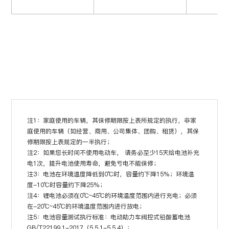
私自拆改，
LYVA-
磷酸锰铁锂（3
6V8Ah）
注1：家庭使用的车辆，其保修期限按上表所规定的执行，非家
庭使用的车辆（如经营、商用、公司集体、团购、租赁），其保
修期限按上表规定的一半执行；
注2：如果您长时间不使用电动车， 请务必至少15天给电池补充
电1次，提升电池使用寿命，避免亏电不能保修；
注3：电池在环境温度降低到0℃时，容量约下降15%；环境温
度-10℃时容量约下降25%；
注4：锂电池必须在0℃~45℃的环境温度范围内进行充电；必须
在-20℃~45℃的环境温度范围内进行放电；
注5：电池容量测试执行标准：电动助力车阀控式铅酸蓄电池
GB/T22199.1-2017（5.5.1-5.5.4）；