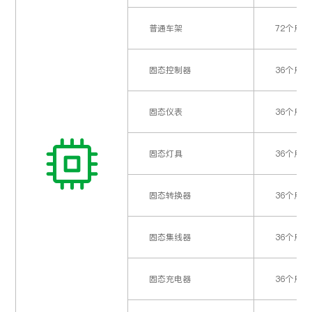
12个月
正常
6-DMF-22
组（车圈、花鼓、）、座
12个月
2，相关锁
撞击
6-DMF-23
垫、脚踏
普通车架
72个月
石墨烯专利技术
LYVA-
前刹车器（含刹车手
固态控制器
36个月
1，在环境温
变形
铅酸蓄电池2.0
柄）、后刹车器（含刹车手
12个月
12个月
月更换维护
撞击
6-DMF-25
柄）、后变速器
2，相关锁
6-DF-38
固态仪表
36个月
石墨烯技术铅酸电池
24个月
1，在环境温
固态灯具
36个月
（数字化系统）
（含数字化系统
个月更换20
6-DZF-21
延保1年）
2，相关锁
固态转换器
36个月
石墨烯技术铅酸电池
（数字化系统）
36个月
1，在环境温
固态集线器
36个月
6-DZF-23
（含数字化系统
4个月更换黑
6-EVF-26
延保1年）
2，相关锁
6-DMF-26
固态充电器
36个月