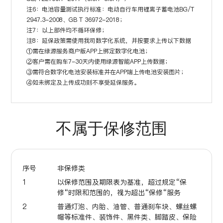
注6：电池容量测试执行标准：电动自行车用锂离子蓄电池BG/T
2947.3-2008、GB T 36972-2018；
注7：以上部件均不循环保修；
注8：延保政策需使用我司数字化系统，并按要求上传以下数据
①需在绿源服务商户版APP上绑定数字化电池；
②客户需在购车7-30天内使用绿源智能APP上传数据；
③需符合数字化电池安装标准并在APP端上传电池安装图片；
④如未绑定及上传成功则不享受延保服务。
不属于保修范围
序号
非保修类
1
以保修范围及期限表为基准，超过规定“保
修“时限和范围的，视为超出“保修“服务
2
普通灯泡、内胎、油管、普通刹车块、螺丝螺
帽等标准件、装饰件、黑件类、脚踏皮、保险